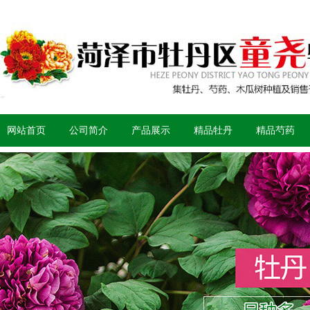
网站首页
公司简介
产品展示
精品牡丹
精品芍药