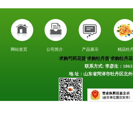
网站首页
公司简介
产品展示
精品牡
求购芍药花苗
,
求购牡丹苗
,
求购牡丹花
联系方式: 李彦生：18615
地 址：山东省菏泽市牡丹区北外环路中段