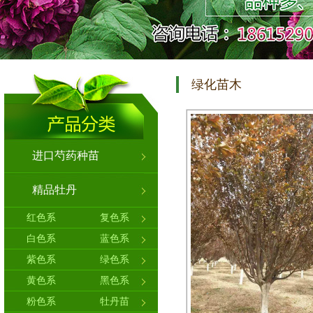
绿化苗木
进口芍药种苗
精品牡丹
红色系
复色系
白色系
蓝色系
紫色系
绿色系
黄色系
黑色系
粉色系
牡丹苗