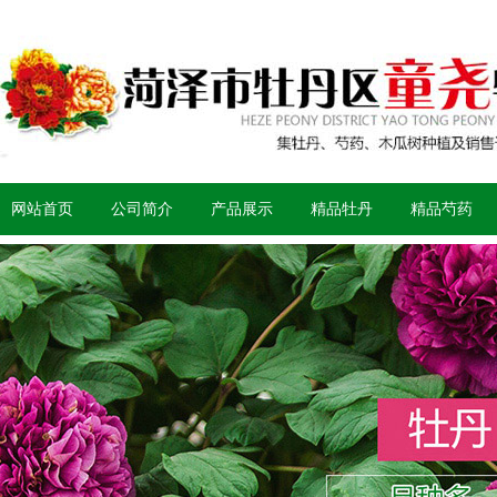
网站首页
公司简介
产品展示
精品牡丹
精品芍药