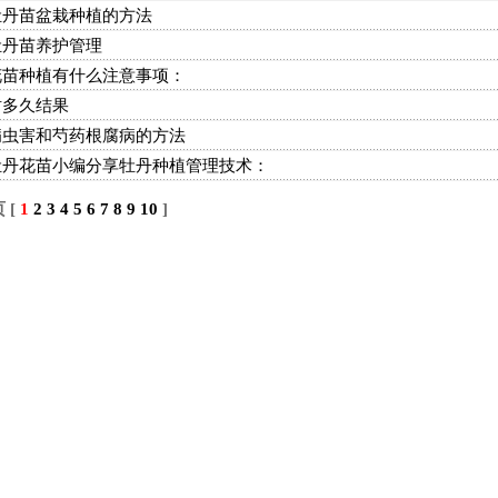
牡丹苗盆栽种植的方法
牡丹苗养护管理
花苗种植有什么注意事项：
树多久结果
病虫害和芍药根腐病的方法
牡丹花苗小编分享牡丹种植管理技术：
 [
1
2
3
4
5
6
7
8
9
10
]