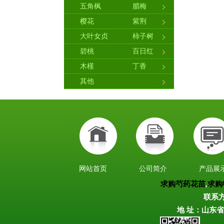
五角枫
腊梅
樱花
紫荆
大叶女贞
柿子树
碧桃
百日红
木槿
丁香
其他
网站首页
公司简介
产品展
求购芍药花苗
,
求购
联系方
地 址：山东省菏