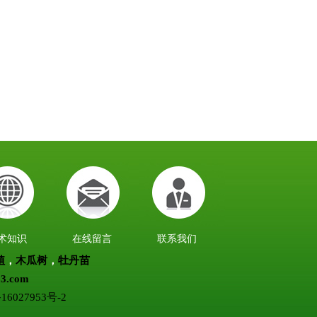
术知识
在线留言
联系我们
植
，
木瓜树
，
牡丹苗
3.com
16027953号-2