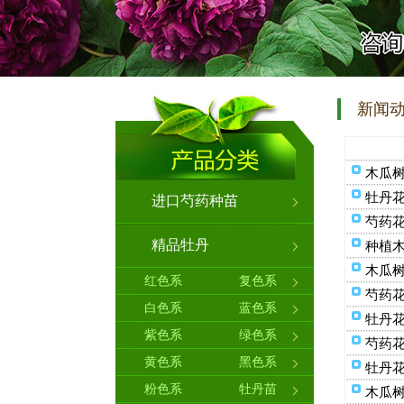
新闻
木瓜
牡丹
进口芍药种苗
芍药
精品牡丹
种植
木瓜
红色系
复色系
芍药
白色系
蓝色系
牡丹
紫色系
绿色系
芍药
黄色系
黑色系
牡丹
粉色系
牡丹苗
木瓜