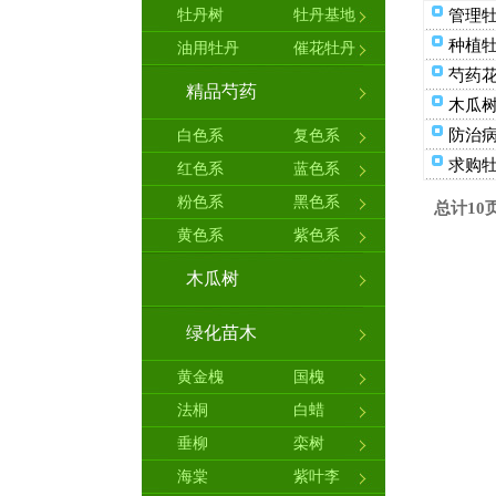
牡丹树
牡丹基地
管理
种植
油用牡丹
催花牡丹
芍药
精品芍药
木瓜
防治
白色系
复色系
求购
红色系
蓝色系
粉色系
黑色系
总计10页
黄色系
紫色系
木瓜树
绿化苗木
黄金槐
国槐
法桐
白蜡
垂柳
栾树
海棠
紫叶李