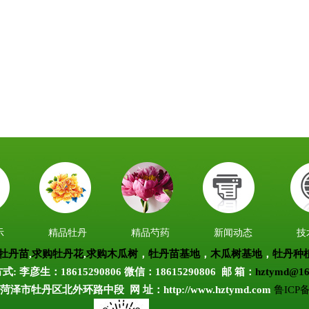
示
精品牡丹
精品芍药
新闻动态
技
牡丹苗
,
求购牡丹花
,
求购木瓜树
，
牡丹苗基地
，
木瓜树基地
，
牡丹种
式: 李彦生：18615290806 微信：
18615290806
邮 箱：
hztymd@16
泽市牡丹区北外环路中段 网 址：http://www.hztymd.com
鲁ICP备