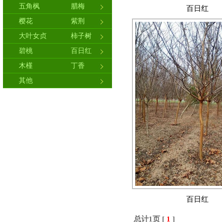
五角枫
腊梅
百日红
樱花
紫荆
大叶女贞
柿子树
碧桃
百日红
木槿
丁香
其他
百日红
总计1页 [
1
]