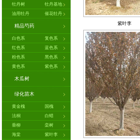
牡丹树
牡丹基地
油用牡丹
催花牡丹
紫叶李
精品芍药
白色系
复色系
红色系
蓝色系
粉色系
黑色系
黄色系
紫色系
木瓜树
绿化苗木
黄金槐
国槐
法桐
白蜡
垂柳
栾树
海棠
紫叶李