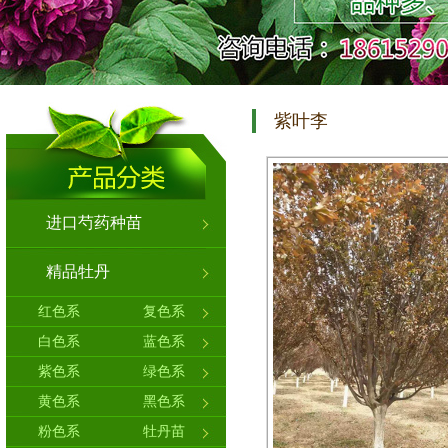
紫叶李
进口芍药种苗
精品牡丹
红色系
复色系
白色系
蓝色系
紫色系
绿色系
黄色系
黑色系
粉色系
牡丹苗