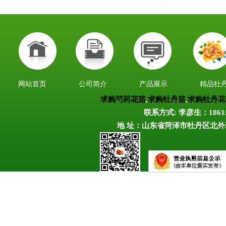
网站首页
公司简介
产品展示
精品牡
求购芍药花苗
,
求购牡丹苗
,
求购牡丹花
联系方式: 李彦生：18615
地 址：山东省菏泽市牡丹区北外环路中段