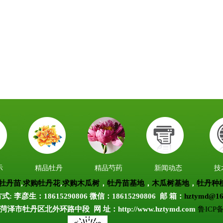
示
精品牡丹
精品芍药
新闻动态
技
牡丹苗
,
求购牡丹花
,
求购木瓜树
，
牡丹苗基地
，
木瓜树基地
，
牡丹种
式: 李彦生：18615290806 微信：
18615290806
邮 箱：
hztymd@16
泽市牡丹区北外环路中段 网 址：http://www.hztymd.com
鲁ICP备