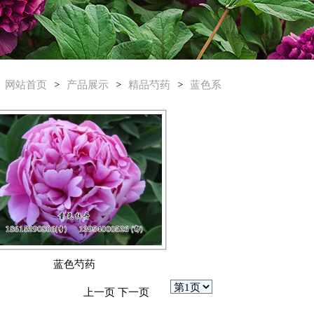
网站首页
>
产品展示
>
精品芍药
>
蓝色系
蓝色芍药
上一页
下一页