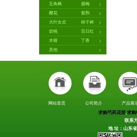
五角枫
腊梅
樱花
紫荆
大叶女贞
柿子树
碧桃
百日红
木槿
丁香
其他
网站首页
公司简介
产品展
求购芍药花苗
,
求购
联系方
地 址：山东省菏