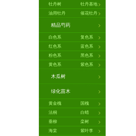
牡丹树
牡丹基地
油用牡丹
催花牡丹
精品芍药
白色系
复色系
红色系
蓝色系
粉色系
黑色系
黄色系
紫色系
木瓜树
绿化苗木
黄金槐
国槐
法桐
白蜡
垂柳
栾树
海棠
紫叶李