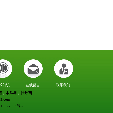
术知识
在线留言
联系我们
植
，
木瓜树
，
牡丹苗
3.com
16027953号-2