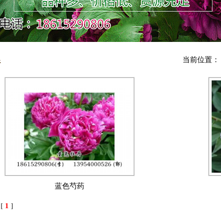
系
当前位置：
蓝色芍药
[
1
]