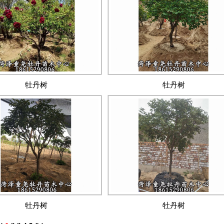
牡丹树
牡丹树
牡丹树
牡丹树