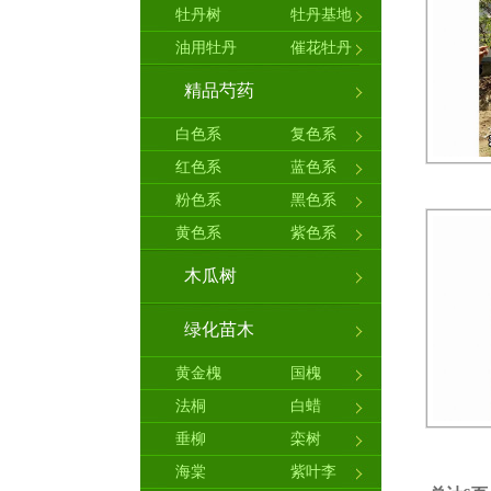
牡丹树
牡丹基地
油用牡丹
催花牡丹
精品芍药
白色系
复色系
红色系
蓝色系
粉色系
黑色系
黄色系
紫色系
木瓜树
绿化苗木
黄金槐
国槐
法桐
白蜡
垂柳
栾树
海棠
紫叶李