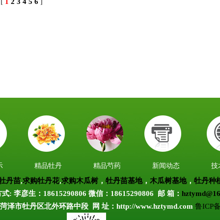
[
1
2
3
4
5
6
]
示
精品牡丹
精品芍药
新闻动态
技
牡丹苗
,
求购牡丹花
,
求购木瓜树
，
牡丹苗基地
，
木瓜树基地
，
牡丹种
式: 李彦生：18615290806 微信：
18615290806
邮 箱：
hztymd@16
泽市牡丹区北外环路中段 网 址：http://www.hztymd.com
鲁ICP备