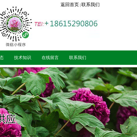
返回首页
联系我们
|
态
技术知识
在线留言
联系我们