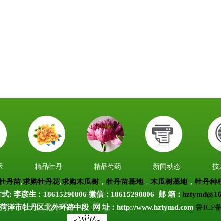
示
精品牡丹
精品芍药
新闻动态
技
牡丹苗
,
求购牡丹花
,
求购木瓜树
，
牡丹苗基地
，
木瓜树基地
，
牡丹种
式: 李彦生：18615290806 微信：
18615290806
邮 箱：
hztymd@16
泽市牡丹区北外环路中段 网 址：http://www.hztymd.com
鲁ICP备