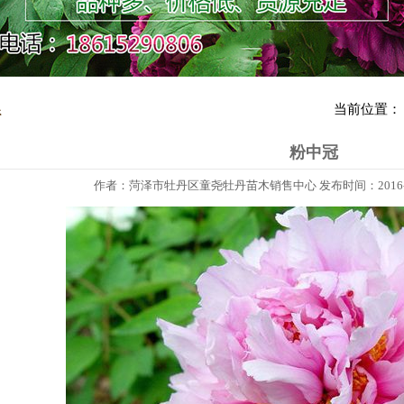
系
当前位置：
粉中冠
作者：菏泽市牡丹区童尧牡丹苗木销售中心 发布时间：2016-6-2