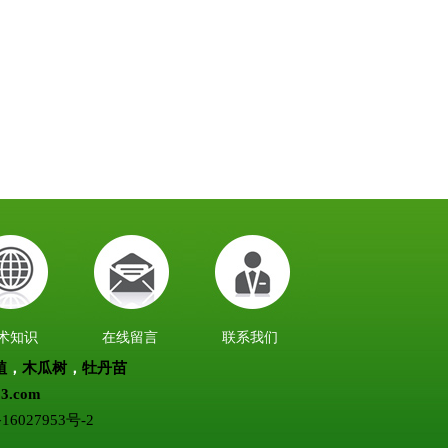
术知识
在线留言
联系我们
植
，
木瓜树
，
牡丹苗
3.com
16027953号-2